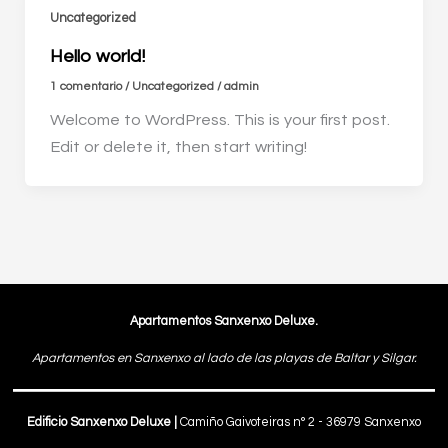
Uncategorized
Hello world!
1 comentario
/
Uncategorized
/
admin
Welcome to WordPress. This is your first post.
Edit or delete it, then start writing!
Apartamentos Sanxenxo Deluxe.
Apartamentos en Sanxenxo al lado de las playas de Baltar y Silgar.
Edificio Sanxenxo Deluxe |
Camiño Gaivoteiras n° 2 - 36979 Sanxenxo